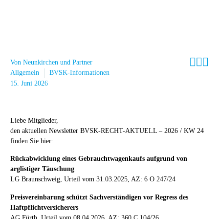



Von Neunkirchen und Partner
Allgemein
BVSK-Informationen
15. Juni 2026
Liebe Mitglieder,
den aktuellen Newsletter BVSK-RECHT-AKTUELL – 2026 / KW 24
finden Sie hier:
Rückabwicklung eines Gebrauchtwagenkaufs aufgrund von
arglistiger Täuschung
LG Braunschweig, Urteil vom 31.03.2025, AZ: 6 O 247/24
Preisvereinbarung schützt Sachverständigen vor Regress des
Haftpflichtversicherers
AG Fürth, Urteil vom 08.04.2026, AZ: 360 C 104/26