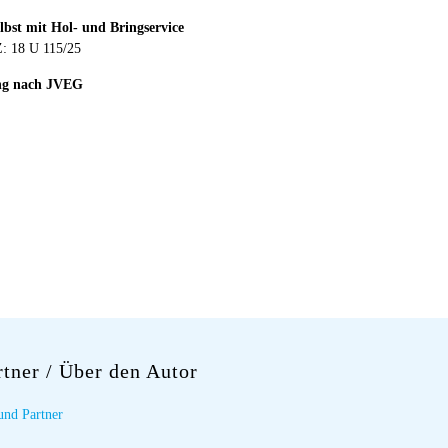
bst mit Hol- und Bringservice
: 18 U 115/25
ung nach JVEG
rtner
/ Über den Autor
und Partner