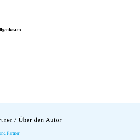
digenkosten
rtner
/ Über den Autor
und Partner