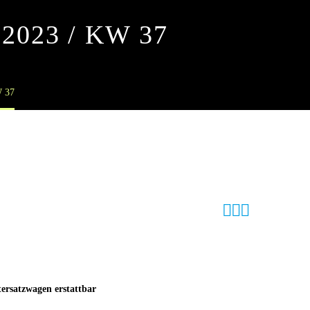
2023 / KW 37
 37



ersatzwagen erstattbar