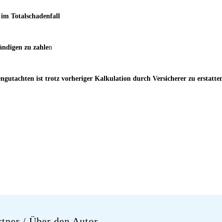
 im Totalschadenfall
ändigen zu zahle
n
gutachten ist trotz vorheriger Kalkulation durch Versicherer zu erstatte
rtner
/ Über den Autor