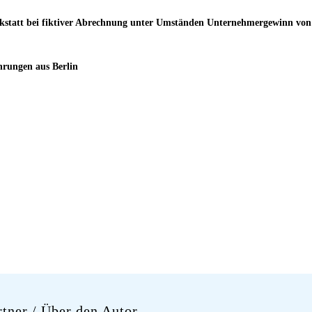
erkstatt bei fiktiver Abrechnung unter Umständen Unternehmergewinn von
ührungen aus Berlin
rtner
/ Über den Autor