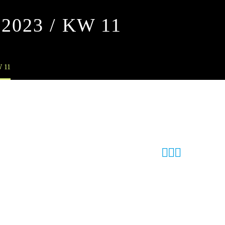
2023 / KW 11
 11


