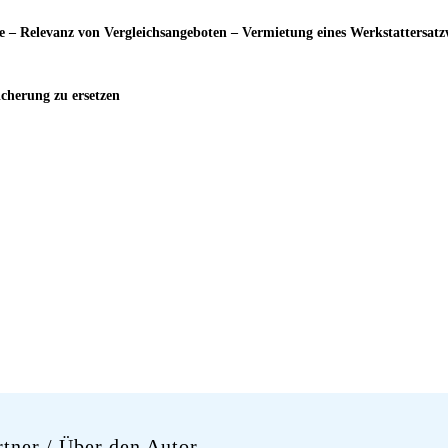
 – Relevanz von Vergleichsangeboten – Vermietung eines Werkstattersat
icherung zu ersetzen
rtner
/ Über den Autor